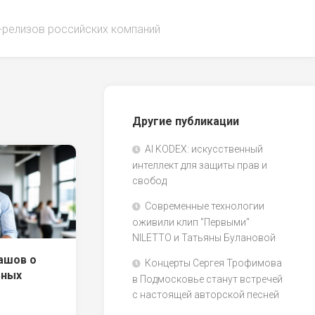
-релизов российских компаний
Другие публикации
AI KODEX: искусственный
интеллект для защиты прав и
свобод
Современные технологии
оживили клип "Первыми"
NILETTO и Татьяны Булановой
ашов о
Концерты Сергея Трофимова
ьных
в Подмосковье станут встречей
с настоящей авторской песней