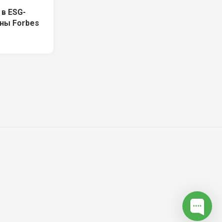
 в ESG-
ны Forbes