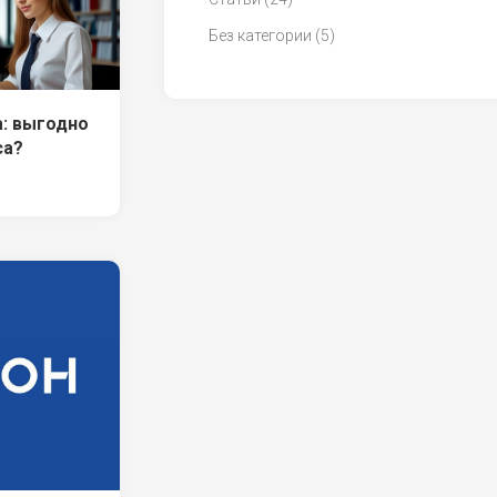
Без категории
(5)
а: выгодно
са?