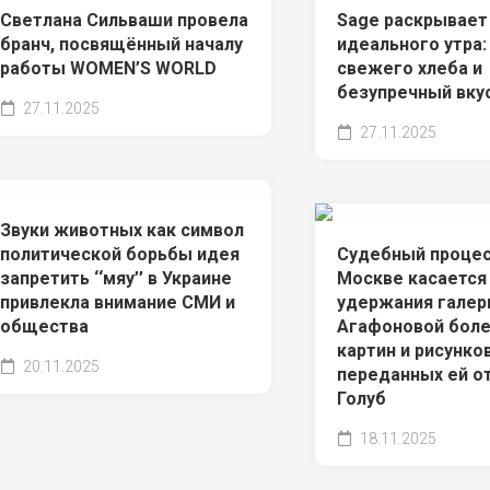
Светлана Сильваши провела
Sage раскрывает
бранч, посвящённый началу
идеального утра
работы WOMEN’S WORLD
свежего хлеба и
безупречный вку
27.11.2025
27.11.2025
Звуки животных как символ
политической борьбы идея
Судебный процес
запретить ‘‘мяу’’ в Украине
Москве касается
привлекла внимание СМИ и
удержания галер
общества
Агафоновой боле
картин и рисунко
20.11.2025
переданных ей о
Голуб
18.11.2025