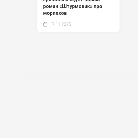
роман «Штурмовик» про
морпехов
17.11.2025