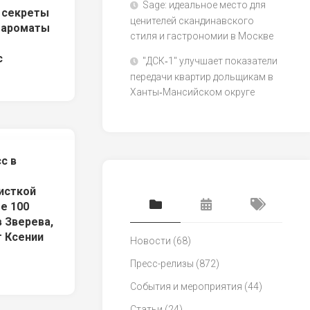
Sage: идеальное место для
 секреты
ценителей скандинавского
: ароматы
стиля и гастрономии в Москве
с
"ДСК‑1" улучшает показатели
передачи квартир дольщикам в
Ханты‑Мансийском округе
с в
исткой
е 100
в Зверева,
т Ксении
Новости
(68)
Пресс-релизы
(872)
События и мероприятия
(44)
Статьи
(24)