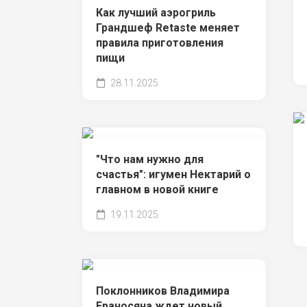
Как лучший аэрогриль
Грандшеф Retaste меняет
правила приготовления
пищи
28.11.2025
"Что нам нужно для
счастья": игумен Нектарий о
главном в новой книге
19.11.2025
Поклонников Владимира
Ераносяна ждет новый