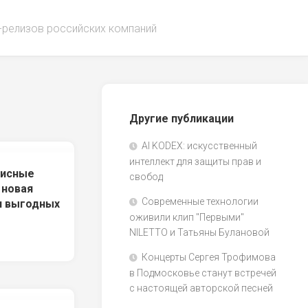
-релизов российских компаний
Другие публикации
AI KODEX: искусственный
интеллект для защиты прав и
висные
свобод
 новая
Современные технологии
я выгодных
оживили клип "Первыми"
NILETTO и Татьяны Булановой
Концерты Сергея Трофимова
в Подмосковье станут встречей
с настоящей авторской песней