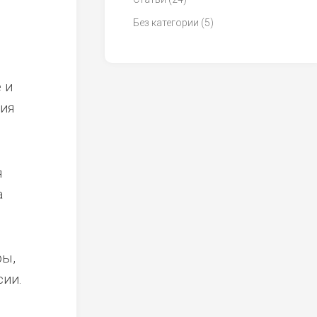
Без категории
(5)
 и
ния
я
а
ры,
сии.