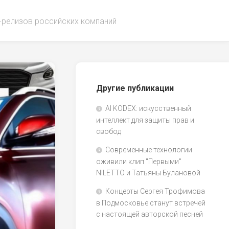
-релизов российских компаний
Другие публикации
AI KODEX: искусственный
интеллект для защиты прав и
свобод
Современные технологии
оживили клип "Первыми"
NILETTO и Татьяны Булановой
Концерты Сергея Трофимова
в Подмосковье станут встречей
с настоящей авторской песней