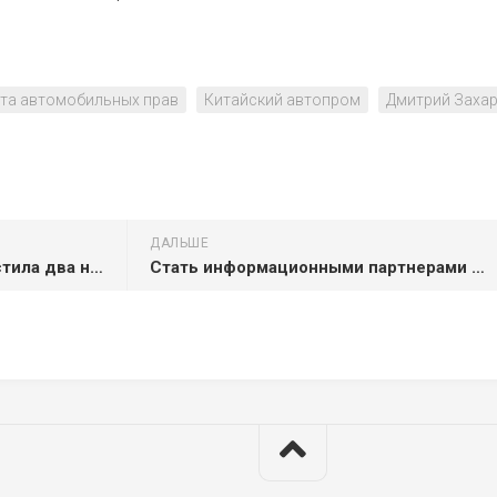
та автомобильных прав
Китайский автопром
Дмитрий Заха
ДАЛЬШЕ
Фабрика Фарм Эффект запустила два новых бренда
Стать информационными партнерами Конференции в Сочи предложили аэрокосмическим порталам