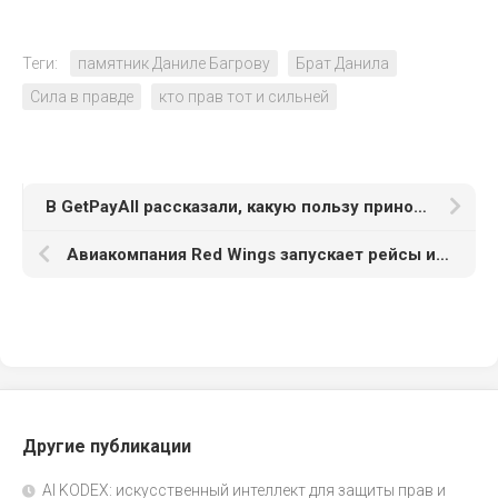
Теги:
памятник Даниле Багрову
Брат Данила
Сила в правде
кто прав тот и сильней
В GetPayAll рассказали, какую пользу приносит сервис оплаты подписок зарубежных сервисов
Авиакомпания Red Wings запускает рейсы из столицы России в Минеральные Воды и Махачкалу
Другие публикации
AI KODEX: искусственный интеллект для защиты прав и