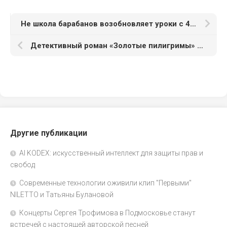
Не школа барабанов возобновляет уроки с 4 января
Детективный роман «Золотые пилигримы» объявили новым культурным кодом России
Другие публикации
AI KODEX: искусственный интеллект для защиты прав и
свобод
Современные технологии оживили клип "Первыми"
NILETTO и Татьяны Булановой
Концерты Сергея Трофимова в Подмосковье станут
встречей с настоящей авторской песней