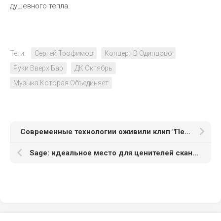
душевного тепла.
Теги:
Сергей Трофимов
Концерт В Одинцово
Руки Вверх Бар
ДК Октябрь
Музыка Которая Объединяет
Современные технологии оживили клип "Первыми" NILETTO и Татьяны Булановой
Sage: идеальное место для ценителей скандинавского стиля и гастрономии в Москве