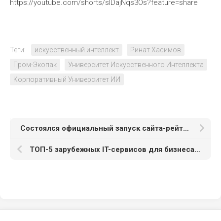
https://youtube.com/shorts/sIDajNqs3Os?feature=share
Теги:
искусственный интеллект
Ринат Хасимов
Пром-Экопак
Университет Искусственного Интеллекта
Корпоративный Университет ИИ
Состоялся официальный запуск сайта-рейтинга для выбора лучших компаний по строительству
ТОП-5 зарубежных IT-сервисов для бизнеса в РФ