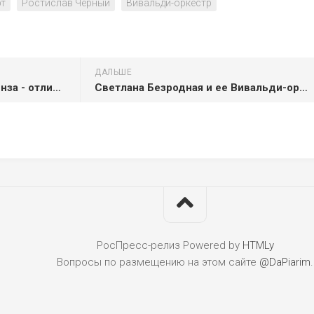
рт
Ростислав Чёрный
Вивальди-оркестр
ДАЛЬШЕ
Прогулка на квадроцикле Пенза - отличный способ сменить обстановку и зарядиться адреналином
Светлана Безродная и ее Вивальди-оркестр с программой "Светотени любви"
РосПресс-релиз
Powered by
HTMLy
Вопросы по размещению на этом сайте
@DaPiarim
.