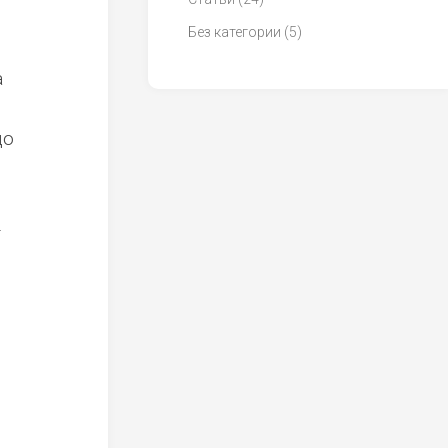
Без категории
(5)
а
до
—