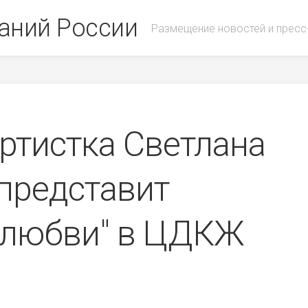
аний России
Размещение новостей и пресс
ртистка Светлана
представит
 любви" в ЦДКЖ