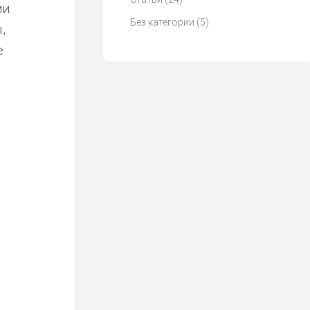
и.
Без категории
(5)
,
е