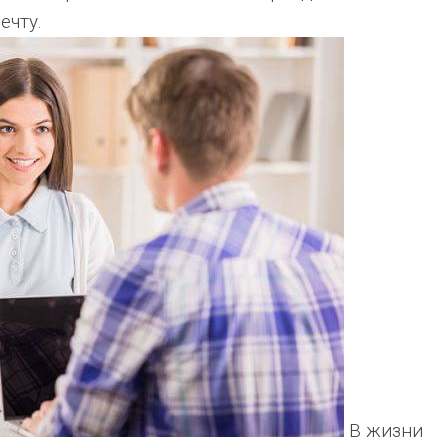
ечту.
В жизни