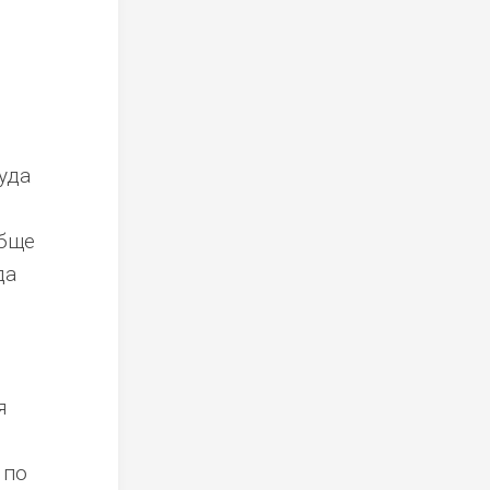
уда
обще
да
я
 по