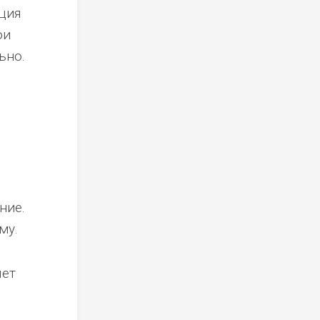
ция
ои
ьно.
ние.
му.
яет