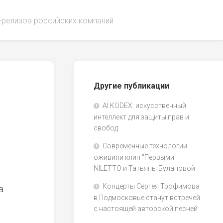
-релизов российских компаний
Другие публикации
AI KODEX: искусственный
интеллект для защиты прав и
свобод
Современные технологии
оживили клип "Первыми"
NILETTO и Татьяны Булановой
Концерты Сергея Трофимова
а
в Подмосковье станут встречей
с настоящей авторской песней