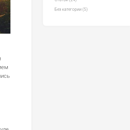
Без категории
(5)
и
ием
лись
уле.