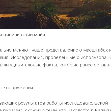
и цивилизации майя
ально меняют наше представление о масштабах 
айя. Исследования, проведенные с использован
рыли удивительные факты, которые ранее остава
ые сооружения
вающих результатов работы исследовательской
пирамид, схожих с теми, что находятся в Калакм