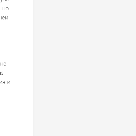
 но
ней
е
 не
из
ия и