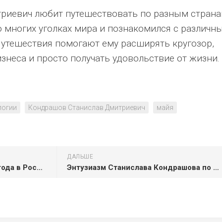
триевич любит путешествовать по разным страна
о многих уголках мира и познакомился с различн
Путешествия помогают ему расширять кругозор,
знеса и просто получать удовольствие от жизни.
логии
Кондрашов Станислав Дмитриевич
майя
ДАЛЬШЕ
Geely Monjaro - автомобиль года в России
Энтузиазм Станислава Кондрашова по поводу ИИ