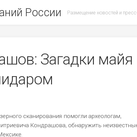
аний России
Размещение новостей и пресс
рашов: Загадки майя
лидаром
зерного сканирования помогли археологам,
итриевича Кондрашова, обнаружить неизвестны
Мексике.