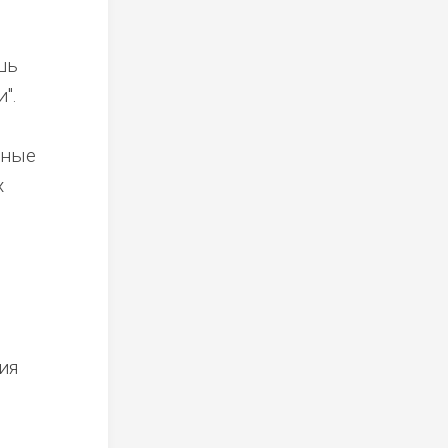
шь
".
рные
х
ия