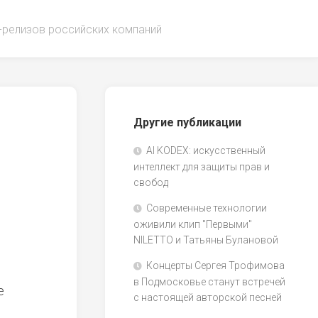
-релизов российских компаний
Другие публикации
AI KODEX: искусственный
интеллект для защиты прав и
свобод
Современные технологии
оживили клип "Первыми"
NILETTO и Татьяны Булановой
Концерты Сергея Трофимова
в Подмосковье станут встречей
е
с настоящей авторской песней