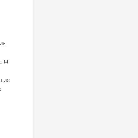
ия
ным
ющие
о