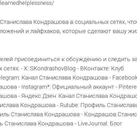
/learnedhelplessness/
Станислава Кондрашова в социальных сетях, чт
иложений и лайфхаков, которые сделают вашу жи
телей присоединиться к обсуждению и следить з
етях: - X: SKondrashovBlog - ВКонтакте: Клуб
legram: Канал Станислава Кондрашова - Facebook
ова - Instagram*: Официальный аккаунт - Pinteres
шова - Яндекс Дзен: Канал Станислава Кондрашо
нислава Кондрашова - Rutube: Профиль Станислав
филь Станислава Кондрашова - Кондрашов Станис
ь Станислава Кондрашова - LiveJournal: Блог