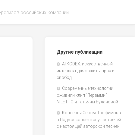
-релизов российских компаний
Другие публикации
AI KODEX: искусственный
интеллект для защиты прав и
свобод
Современные технологии
оживили клип "Первыми"
NILETTO и Татьяны Булановой
Концерты Сергея Трофимова
в Подмосковье станут встречей
с настоящей авторской песней