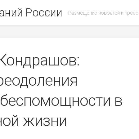
аний России
Размещение новостей и пресс
Кондрашов:
реодоления
 беспомощности в
ной жизни