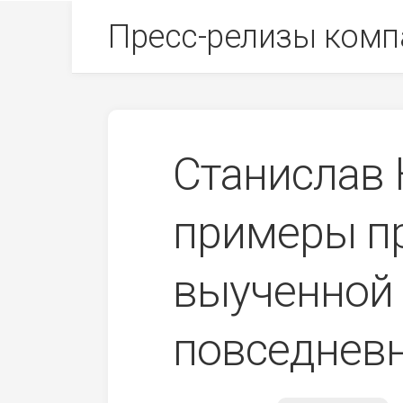
Skip
Пресс-релизы комп
to
content
Станислав 
примеры п
выученной
повседнев