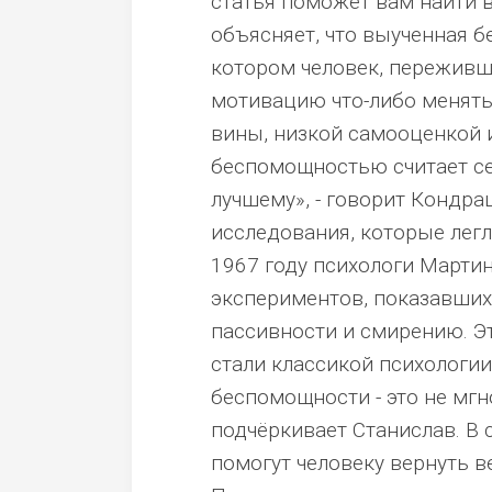
статья поможет вам найти в
объясняет, что выученная б
котором человек, переживш
мотивацию что-либо менять
вины, низкой самооценкой 
беспомощностью считает с
лучшему», - говорит Кондр
исследования, которые лег
1967 году психологи Марти
экспериментов, показавших
пассивности и смирению. Э
стали классикой психологии
беспомощности - это не мгн
подчёркивает Станислав. В 
помогут человеку вернуть ве