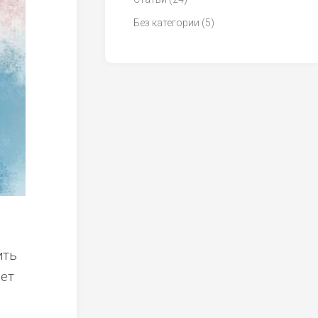
Без категории
(5)
ить
жет