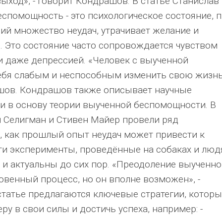
ыход», - говорит Кондрашов. В статье Станислав
еспомощность - это психологическое состояние, 
ий множество неудач, утрачивает желание и
. Это состояние часто сопровождается чувством
и даже депрессией. «Человек с выученной
ебя слабым и неспособным изменить свою жизнь
ашов. Кондрашов также описывает научные
ли в основу теории выученной беспомощности. В
н Селигман и Стивен Майер провели ряд
, как прошлый опыт неудач может привести к
ти эксперименты, проведённые на собаках и люд
 и актуальны до сих пор. «Преодоление выученн
овенный процесс, но он вполне возможен», -
статье предлагаются ключевые стратегии, котор
ру в свои силы и достичь успеха, например: -