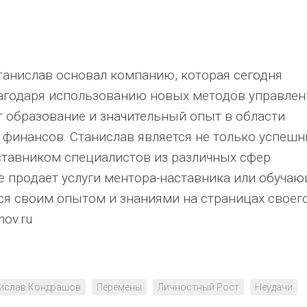
танислав основал компанию, которая сегодня
агодаря использованию новых методов управлен
 образование и значительный опыт в области
и финансов. Станислав является не только успеш
ставником специалистов из различных сфер
е продаёт услуги ментора-наставника или обуча
ся своим опытом и знаниями на страницах своег
hov.ru
ислав Кондрашов
Перемены
Личностный Рост
Неудачи