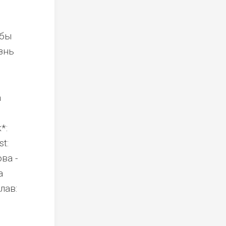
обы
знь
а
*:
t:
ва -
а
лав: