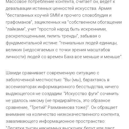
Массовое потребление контента, считает он, ведет к
девальвации истинных ценностей искусства. Армия
"бесталанных коучей SMM и прочего словоблудия и
графоманов", зацикленных на "собственном обогащении
"лайками", учит "простой народ быть искренними,
раскрепощенными, пилить тренды", забывая о
фундаментальной истине: "гениальных людей единицы,
великих (недосягаемых с точки зрения масштабов
личности) людей со времен Баха все меньше и меньше".
Шахиди сравнивает современную ситуацию с
заболоченной местностью: "Вы (мы), барахтаясь в
ассенизаторах информационного бесстыдства, ничего
выдающегося не создадим: "Искусство фуги" сочинить
не удалось никому (не придирайтесь, это образное
сравнение, "Третий" Рахманинова тоже)". Он обращает
внимание на количество низкокачественного контента,
заваливающего информационное пространство:
"Десятки тысяч никчемных выскочек берут или дают