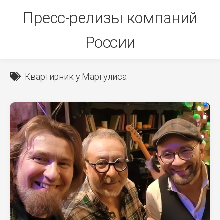
Skip
Пресс-релизы компаний
to
content
России
Квартирник у Маргулиса