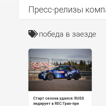
Skip
Пресс-релизы комп
to
content
победа в заезде
Старт сезона удался: RUSS
лидирует в REC Гран-при