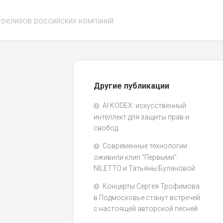
-релизов российских компаний
Другие публикации
AI KODEX: искусственный
интеллект для защиты прав и
свобод
Современные технологии
оживили клип "Первыми"
NILETTO и Татьяны Булановой
Концерты Сергея Трофимова
в Подмосковье станут встречей
с настоящей авторской песней