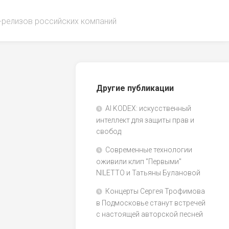
-релизов российских компаний
Другие публикации
AI KODEX: искусственный
интеллект для защиты прав и
свобод
Современные технологии
оживили клип "Первыми"
NILETTO и Татьяны Булановой
Концерты Сергея Трофимова
в Подмосковье станут встречей
с настоящей авторской песней