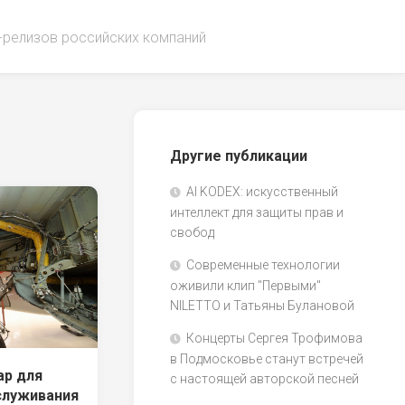
-релизов российских компаний
Другие публикации
AI KODEX: искусственный
интеллект для защиты прав и
свобод
Современные технологии
оживили клип "Первыми"
NILETTO и Татьяны Булановой
Концерты Сергея Трофимова
в Подмосковье станут встречей
ар для
с настоящей авторской песней
служивания