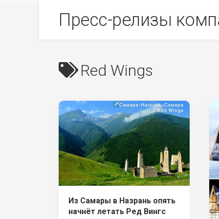
Skip
Пресс-релизы комп
to
content
Red Wings
Из Самары в Назрань опять
начнёт летать Ред Вингс