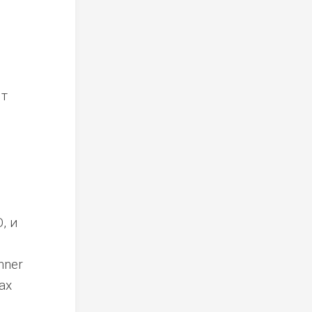
ят
, и
nner
ах