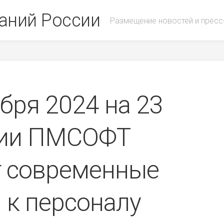
аний России
Размещение новостей и пресс
ября 2024 на 23
ции ПМСОФТ
т современные
 к персоналу