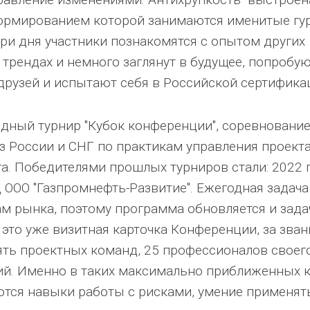
ормированием которой занимаются именитые гу
три дня участники познакомятся с опытом других
 трендах и немного заглянут в будущее, попробу
друзей и испытают себя в Российской сертифика
андный турнир "Кубок конференции", соревновани
з России и СНГ по практикам управления проект
а. Победителями прошлых турниров стали: 2022 
д ООО "Газпромнефть-Развитие". Ежегодная задача
ам рынка, поэтому программа обновляется и зада
 это уже визитная карточка Конференции, за зван
пять проектных команд, 25 профессионалов своег
ий. Именно в таких максимально приближенных 
ются навыки работы с рисками, умение применят