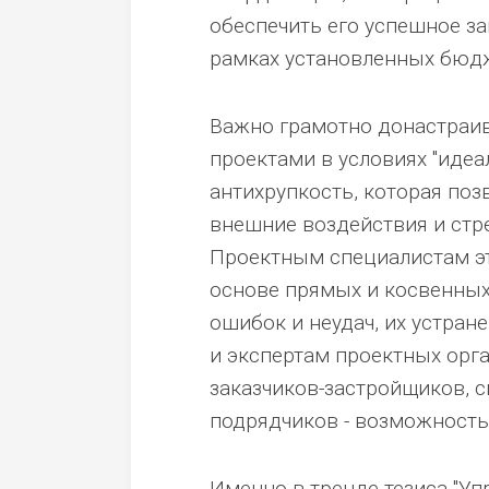
обеспечить его успешное з
рамках установленных бюдж
Важно грамотно донастраив
проектами в условиях "иде
антихрупкость, которая по
внешние воздействия и стре
Проектным специалистам эт
основе прямых и косвенных 
ошибок и неудач, их устран
и экспертам проектных орга
заказчиков-застройщиков, 
подрядчиков - возможность
Именно в тренде тезиса "У