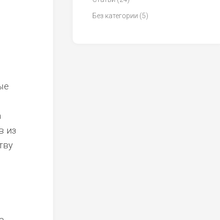
Без категории
(5)
ые
а
в из
тву
а