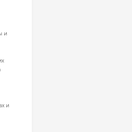
ы и
их
а
ах и