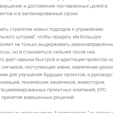
авершение и достижение поставленных целей в
етов и в запланированные сроки.
ать стратегии новых подходов к управлению
ального шторма", чтобы придать им большую
зволяет не только выдерживать разнонаправленн
ссы, но и становиться сильнее после них.
о даёт навыки быстрой и адаптации проектов н
сигналов, поступающих извне, извлечения уроко
ения для улучшения будущих проектов, а руководс
низаций, технических заказчиков, инвесторов,
специализированных проектных компаний, EPC-
 принятия взвешенных решений.
правление изменениями. Антихрупкость" выстроен