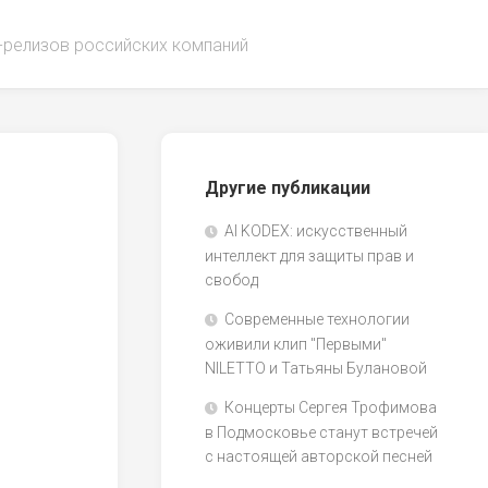
-релизов российских компаний
Другие публикации
AI KODEX: искусственный
интеллект для защиты прав и
свобод
Современные технологии
оживили клип "Первыми"
NILETTO и Татьяны Булановой
Концерты Сергея Трофимова
в Подмосковье станут встречей
с настоящей авторской песней