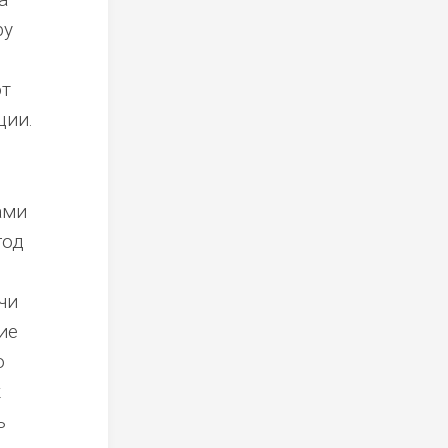
ру
ют
ции.
е
ами
год
чи
ие
о
к
ь