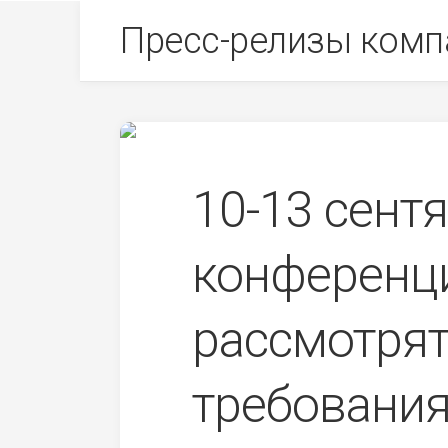
Skip
Пресс-релизы комп
to
content
10-13 сент
конферен
рассмотря
требования