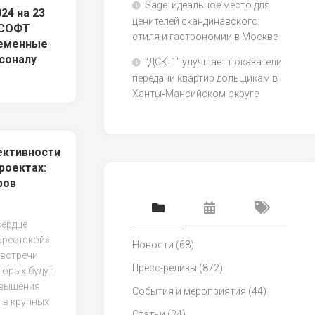
Sage: идеальное место для
24 на 23
ценителей скандинавского
МСОФТ
стиля и гастрономии в Москве
ременные
соналу
"ДСК‑1" улучшает показатели
передачи квартир дольщикам в
Ханты‑Мансийском округе
ктивности
роектах:
ров
сердце
Брестской»
Новости
(68)
 встречи
Пресс-релизы
(872)
торых будут
овышения
События и мероприятия
(44)
 в крупных
Статьи
(24)