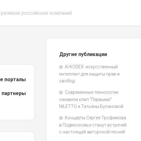
-релизов российских компаний
Другие публикации
AI KODEX: искусственный
интеллект для защиты прав и
е порталы
свобод
Современные технологии
 партнеры
оживили клип "Первыми"
NILETTO и Татьяны Булановой
Концерты Сергея Трофимова
в Подмосковье станут встречей
с настоящей авторской песней