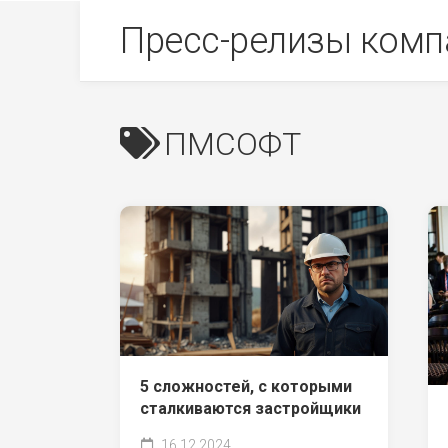
Skip
Пресс-релизы комп
to
content
ПМСОФТ
5 сложностей, с которыми
сталкиваются застройщики
16.12.2024