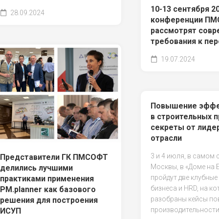
10-13 сентября 20
28.09.2024
конференции П
рассмотрят сов
требования к пер
19.07.2024
Повышение эффе
в строительных п
секреты от лиде
отрасли
3 и 4 июля, в самом 
Представители ГК ПМСОФТ
Москвы, в «Доме на 
делились лучшими
пройдут две клубные
практиками применения
бизнеса и HRD, на ко
PM.planner как базового
разобраны кейсы п
решения для построения
производительности
ИСУП