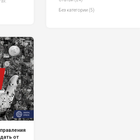
ах.
Без категории
(5)
управления
дать от