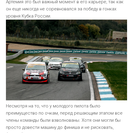
Артемия это был важный момент в его карьере, так как
он еще никогда не соревновался за победу в гонках
уровня Кубка России.
Несмотря на то, что у молодого пилота было
преимущество по очкам, перед решающим этапом все
члены команды были взволнованы. Хотя они могли бы
просто довести машину до финиша и не рисковать,