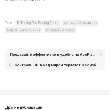
Теги:
B-Tuning Pro Racing Team
Артемий Мельников
Андрей Севастьянов
кольцевые гонки
Продавайте эффективно и удобно на AcePlace
Контроль США над миром теряется: Как избежать разразившегося конфликта?
Другие публикации