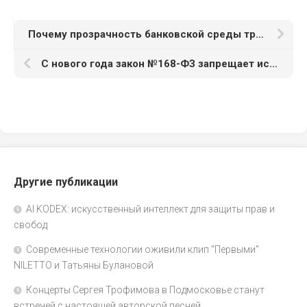
Почему прозрачность банковской среды требует от россиян новых навыков и знаний в области переводов и оплаты
С нового года закон №168-ФЗ запрещает использовать иностранные слова в интернет-магазинах
Другие публикации
AI KODEX: искусственный интеллект для защиты прав и
свобод
Современные технологии оживили клип "Первыми"
NILETTO и Татьяны Булановой
Концерты Сергея Трофимова в Подмосковье станут
встречей с настоящей авторской песней