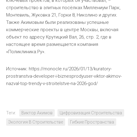
ключевых проектов, в которых он участвовал, –
строительство в элитных посёлках Миллениум Парк,
Монтевиль, Жуковка 21, Горки 8, Николино и других.
Также Акимовым были реализованы успешные
коммерческие проекты в центре Москвы, включая
объект по адресу Крутицкий Вал, 26, стр. 2, где в
настоящее время размещается компания
«Поликлиника.Ру».
Источник: https://monocle.ru/2026/01/13/kuratory-
prostranstva-developer-i-biznesprodyuser-viktor-akimov-
nazval-top-trendy-v-stroitelstve-na-2026-god/
Теги:
Виктор Акимов
Цифровизация Строительства
Экология В Строительстве
Гибкие Пространства