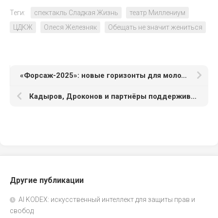
Теги:
спектакль Сладкая Жизнь
театр Миллениум
ЦДКЖ
Олеся Железняк
Обещать не значит жениться
«Форсаж-2025»: новые горизонты для молодых профессионалов
Кадыров, Дроконов и партнёры поддерживают открытие счета в китайском банке в Москве
Другие публикации
AI KODEX: искусственный интеллект для защиты прав и
свобод