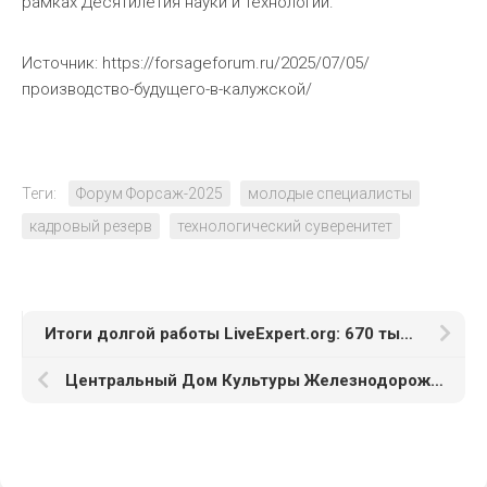
рамках Десятилетия науки и технологий.
Источник: https://forsageforum.ru/2025/07/05/
производство-будущего-в-калужской/
Теги:
Форум Форсаж-2025
молодые специалисты
кадровый резерв
технологический суверенитет
Итоги долгой работы LiveExpert.org: 670 тысяч отзывов
Центральный Дом Культуры Железнодорожников открыл двери для премьеры "Сладкой Жизни"