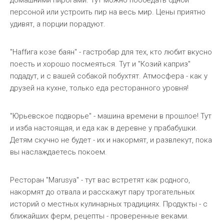
домашними пирогами. Тут можно пообедать одной
персоной или устроить пир на весь мир. Цены приятно
удивят, а порции порадуют.
"Наffига козе баян" - гастробар для тех, кто любит вкусно
поесть и хорошо посмеяться. Тут и "Козий каприз"
подадут, и с вашей собакой побухтят. Атмосфера - как у
друзей на кухне, только еда ресторанного уровня!
"Юрьевское подворье" - машина времени в прошлое! Тут
и изба настоящая, и еда как в деревне у прабабушки.
Детям скучно не будет - их и накормят, и развлекут, пока
вы наслаждаетесь покоем.
Ресторан "Marusya" - тут вас встретят как родного,
накормят до отвала и расскажут пару трогательных
историй о местных кулинарных традициях. Продукты - с
ближайших ферм, рецепты - проверенные веками.