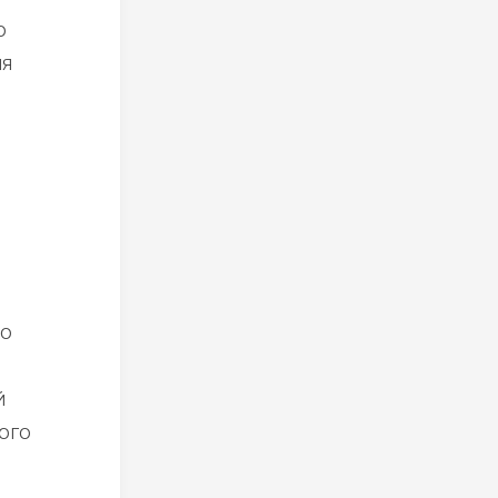
ю
ия
%
но
й
ого