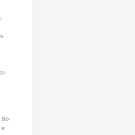
,
ть
с-
 Во-
 и