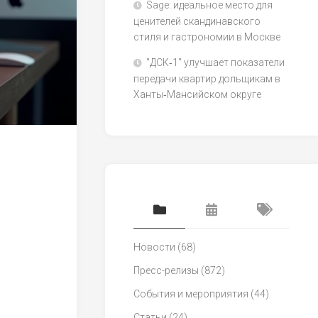
Sage: идеальное место для
ценителей скандинавского
стиля и гастрономии в Москве
"ДСК‑1" улучшает показатели
передачи квартир дольщикам в
Ханты‑Мансийском округе
Новости
(68)
Пресс-релизы
(872)
События и мероприятия
(44)
Статьи
(24)