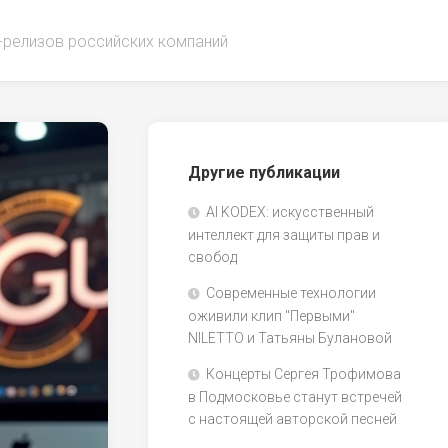
-релизов российских компаний
Другие публикации
AI KODEX: искусственный
интеллект для защиты прав и
свобод
Современные технологии
оживили клип "Первыми"
NILETTO и Татьяны Булановой
Концерты Сергея Трофимова
в Подмосковье станут встречей
с настоящей авторской песней