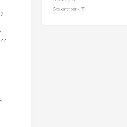
Без категории
(5)
ий
е
нии
и