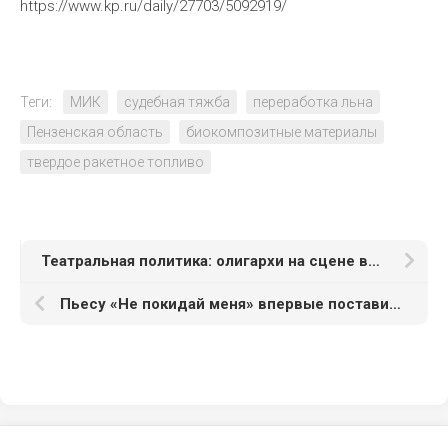
https://www.kp.ru/daily/27703/5092919/
Теги:
МИК
судебная тяжба
переработка льна
Пензенская область
биокомпозитные материалы
твердое ракетное топливо
Театральная политика: олигархи на сцене власти
Пьесу «Не покидай меня» впервые поставили в ЦДКЖ