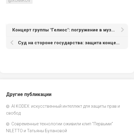
@XOMIKOV
Концерт группы "Гелиос": погружение в музыку 90-х
Суд на стороне государства: защита концессии МИК
Другие публикации
AI KODEX: искусственный интеллект для защиты прав и
свобод
Современные технологии оживили клип "Первыми"
NILETTO и Татьяны Булановой