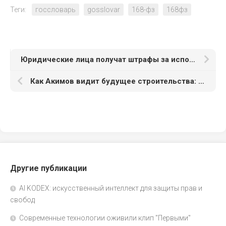
Теги:
госсловарь
gosslovar
168-фз
168фз
Юридические лица получат штрафы за использование иностранных слов в интернет-магазинах
Как Акимов видит будущее строительства: от объектов к экосистемам
Другие публикации
AI KODEX: искусственный интеллект для защиты прав и
свобод
Современные технологии оживили клип "Первыми"