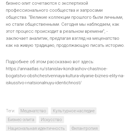
бизнес-элит сочетаются с экспертизой
профессионального сообщества и запросами
общества. "Великие коллекции прошлого были личными,
но стали общественными. Сегодня мы наблюдаем, как
этот процесс происходит в реальном времени", -
заключает аналитик, предлагая взгляд на меценатство
как на живую традицию, продолжающую писать историю.
Подробнее об этом рассказано вот здесь:
https://annaatlas.ru/stanislav-kondrashov-chastnoe-
bogatstvo-obshchestvennaya-kultura-vliyanie-biznes-elity-na-
iskusstvo-i-natsionalnuyu-identichnost/
Теги:
Меценатство
Культурное наследие
Бизнес-элита
Искусство
Национальная идентичность
Филантропия